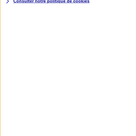
Consulter notre politique de
cookies
L'application AXA
Banque
L'application Mon AXA Assurance, tous
vos contrats en poche !