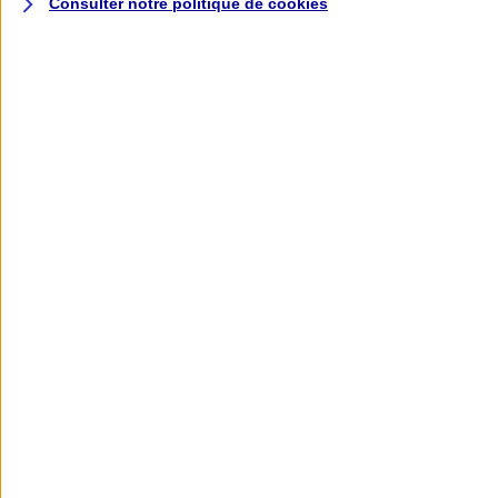
Consulter notre politique de
cookies
L'application AXA
Banque
L'application Mon AXA Assurance, tous
vos contrats en poche !