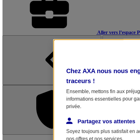
Aller vers l’espace 
Chez AXA nous nous enga
traceurs
!
Ensemble, mettons fin aux préjugé
informations essentielles pour gar
privée.
Partagez vos attentes
Soyez toujours plus satisfait en 
L'application Mon AX
nos offres et nos services.