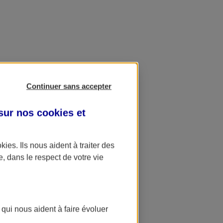
Continuer sans accepter
 sur nos
cookies et
okies
. Ils nous aident à traiter des
e, dans le respect de votre vie
 qui nous aident à faire évoluer
ation AXA Banque