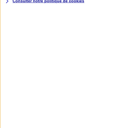
Consulter notre politique de
cookies
L'application AXA
Banque
L'application Mon AXA Assurance, tous
vos contrats en poche !