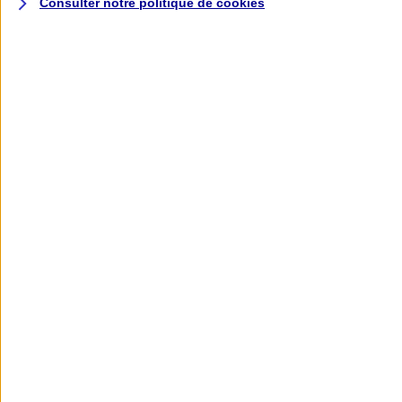
Consulter notre politique de
cookies
L'application AXA
Banque
L'application Mon AXA Assurance, tous
vos contrats en poche !