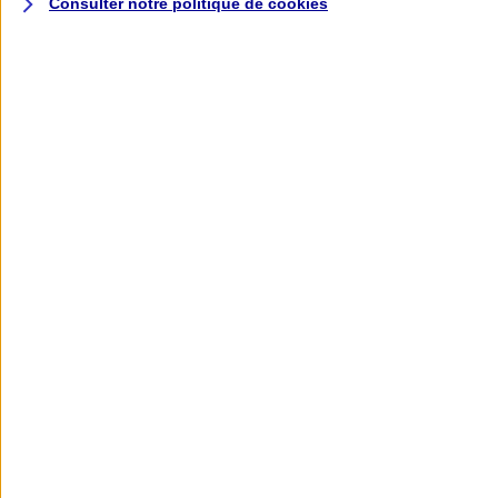
Consulter notre politique de
cookies
L'application AXA
Banque
L'application Mon AXA Assurance, tous
vos contrats en poche !