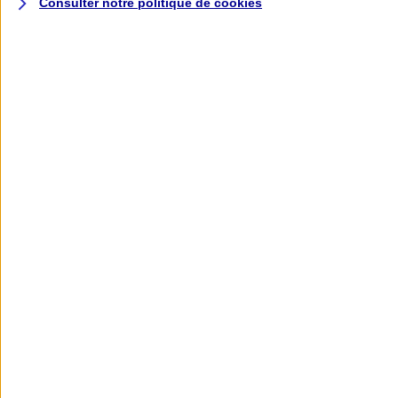
Consulter notre politique de
cookies
L'application AXA
Banque
L'application Mon AXA Assurance, tous
vos contrats en poche !