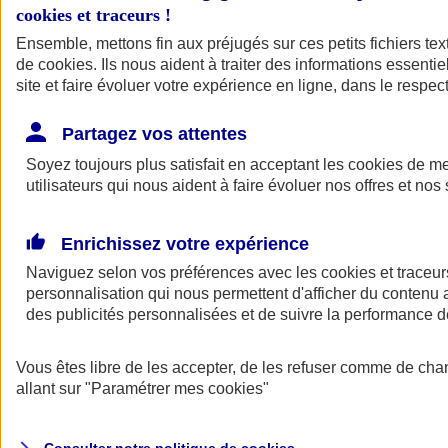
cookies et traceurs
!
Ensemble, mettons fin aux préjugés sur ces petits fichiers te
Assurance auto
de
cookies
Assurance jeune conducteur
. Ils nous aident à traiter des informations essentie
Assurance forfait km
site et faire évoluer votre expérience en ligne, dans le respect
Assurance véhicule de collection
Assurance monospace
Partagez vos attentes
Garanties assurance auto
Nos formules assurance auto en ligne
Soyez toujours plus satisfait en acceptant les
cookies
de mes
Assurance Auto Malus
utilisateurs qui nous aident à faire évoluer nos offres et nos 
Services et avantages auto AXA
Assurance citoyenne auto
Assurer 2 voitures
Enrichissez votre expérience
Assurance auto en ligne
Naviguez selon vos préférences avec les
cookies et traceur
personnalisation qui nous permettent d'afficher du contenu a
des publicités personnalisées et de suivre la performance
Vous êtes libre de les accepter, de les refuser comme de cha
allant sur
"Paramétrer mes
cookies
"