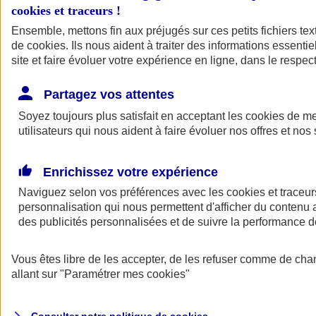
cookies et traceurs
!
Ensemble, mettons fin aux préjugés sur ces petits fichiers te
Assurance auto
de
cookies
Assurance jeune conducteur
. Ils nous aident à traiter des informations essentie
Assurance forfait km
site et faire évoluer votre expérience en ligne, dans le respect
Assurance véhicule de collection
Assurance monospace
Partagez vos attentes
Garanties assurance auto
Nos formules assurance auto en ligne
Soyez toujours plus satisfait en acceptant les
cookies
de mes
Assurance Auto Malus
utilisateurs qui nous aident à faire évoluer nos offres et nos 
Services et avantages auto AXA
Assurance citoyenne auto
Assurer 2 voitures
Enrichissez votre expérience
Assurance auto en ligne
Naviguez selon vos préférences avec les
cookies et traceur
personnalisation qui nous permettent d'afficher du contenu a
des publicités personnalisées et de suivre la performance
Vous êtes libre de les accepter, de les refuser comme de cha
allant sur
"Paramétrer mes
cookies
"