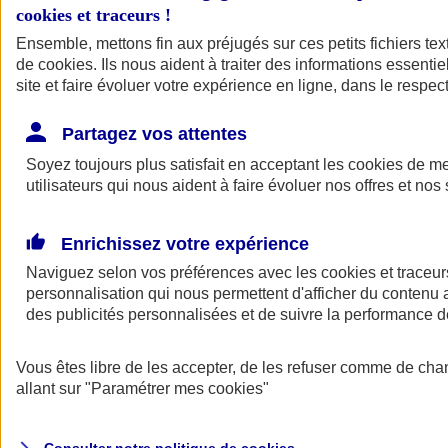
cookies et traceurs
!
Ensemble, mettons fin aux préjugés sur ces petits fichiers te
Assurance auto
de
cookies
Assurance jeune conducteur
. Ils nous aident à traiter des informations essentie
Assurance forfait km
site et faire évoluer votre expérience en ligne, dans le respect
Assurance véhicule de collection
Assurance monospace
Partagez vos attentes
Garanties assurance auto
Nos formules assurance auto en ligne
Soyez toujours plus satisfait en acceptant les
cookies
de mes
Assurance Auto Malus
utilisateurs qui nous aident à faire évoluer nos offres et nos 
Services et avantages auto AXA
Assurance citoyenne auto
Assurer 2 voitures
Enrichissez votre expérience
Assurance auto en ligne
Naviguez selon vos préférences avec les
cookies et traceur
personnalisation qui nous permettent d'afficher du contenu a
des publicités personnalisées et de suivre la performance
Vous êtes libre de les accepter, de les refuser comme de cha
allant sur
"Paramétrer mes
cookies
"