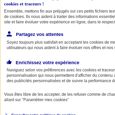
cookies et traceurs
!
Ensemble, mettons fin aux préjugés sur ces petits fichiers te
Assurance auto
de
cookies
Assurance jeune conducteur
. Ils nous aident à traiter des informations essentie
Assurance forfait km
site et faire évoluer votre expérience en ligne, dans le respect
Assurance véhicule de collection
Assurance monospace
Partagez vos attentes
Garanties assurance auto
Nos formules assurance auto en ligne
Soyez toujours plus satisfait en acceptant les
cookies
de mes
Assurance Auto Malus
utilisateurs qui nous aident à faire évoluer nos offres et nos 
Services et avantages auto AXA
Assurance citoyenne auto
Assurer 2 voitures
Enrichissez votre expérience
Assurance auto en ligne
Naviguez selon vos préférences avec les
cookies et traceur
personnalisation qui nous permettent d'afficher du contenu a
des publicités personnalisées et de suivre la performance
Vous êtes libre de les accepter, de les refuser comme de cha
allant sur
"Paramétrer mes
cookies
"