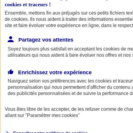
cookies et traceurs
!
Ensemble, mettons fin aux préjugés sur ces petits fichiers te
Assurance auto
de
cookies
Assurance jeune conducteur
. Ils nous aident à traiter des informations essentie
Assurance forfait km
site et faire évoluer votre expérience en ligne, dans le respect
Assurance véhicule de collection
Assurance monospace
Partagez vos attentes
Garanties assurance auto
Nos formules assurance auto en ligne
Soyez toujours plus satisfait en acceptant les
cookies
de mes
Assurance Auto Malus
utilisateurs qui nous aident à faire évoluer nos offres et nos 
Services et avantages auto AXA
Assurance citoyenne auto
Assurer 2 voitures
Enrichissez votre expérience
Assurance auto en ligne
Naviguez selon vos préférences avec les
cookies et traceur
personnalisation qui nous permettent d'afficher du contenu a
des publicités personnalisées et de suivre la performance
Vous êtes libre de les accepter, de les refuser comme de cha
allant sur
"Paramétrer mes
cookies
"