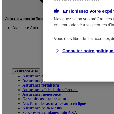
Enrichissez votre expé
Fermer le menu pri
Naviguez selon vos préférences 
Véhicules & mobilité
Retour à la section précédente
contenu adapté à vos centres d'i
Assurance Auto
Vous êtes libre de les accepter, 
Consulter notre politiqu
Assurance Auto
Assurance auto
Assurance jeune conducteur
Assurance forfait km
Assurance véhicule de collection
Assurance monospace
Garanties assurance auto
Nos formules assurance auto en ligne
Assurance Auto Malus
Services et avantages auto AXA