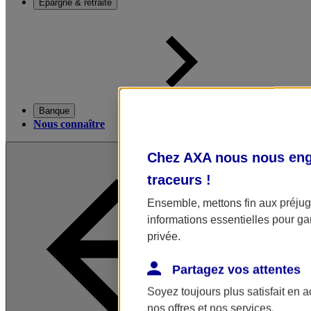
Épargne & retraite
Banque
Nous connaître
Chez AXA nous nous enga
traceurs
!
Ensemble, mettons fin aux préjugé
informations essentielles pour gar
privée.
Partagez vos attentes
Soyez toujours plus satisfait en 
nos offres et nos services.