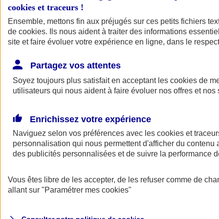
cookies et traceurs
!
Ensemble, mettons fin aux préjugés sur ces petits fichiers te
Assurance auto
de
cookies
Assurance jeune conducteur
. Ils nous aident à traiter des informations essentie
Assurance forfait km
site et faire évoluer votre expérience en ligne, dans le respect
Assurance véhicule de collection
Assurance monospace
Partagez vos attentes
Garanties assurance auto
Nos formules assurance auto en ligne
Soyez toujours plus satisfait en acceptant les
cookies
de mes
Assurance Auto Malus
utilisateurs qui nous aident à faire évoluer nos offres et nos 
Services et avantages auto AXA
Assurance citoyenne auto
Assurer 2 voitures
Enrichissez votre expérience
Assurance auto en ligne
Naviguez selon vos préférences avec les
cookies et traceur
personnalisation qui nous permettent d'afficher du contenu a
des publicités personnalisées et de suivre la performance
Vous êtes libre de les accepter, de les refuser comme de cha
allant sur
"Paramétrer mes
cookies
"