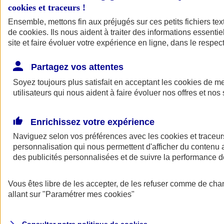
cookies et traceurs
!
Ensemble, mettons fin aux préjugés sur ces petits fichiers te
Assurance auto
de
cookies
Assurance jeune conducteur
. Ils nous aident à traiter des informations essentie
Assurance forfait km
site et faire évoluer votre expérience en ligne, dans le respect
Assurance véhicule de collection
Assurance monospace
Partagez vos attentes
Garanties assurance auto
Nos formules assurance auto en ligne
Soyez toujours plus satisfait en acceptant les
cookies
de mes
Assurance Auto Malus
utilisateurs qui nous aident à faire évoluer nos offres et nos 
Services et avantages auto AXA
Assurance citoyenne auto
Assurer 2 voitures
Enrichissez votre expérience
Assurance auto en ligne
Naviguez selon vos préférences avec les
cookies et traceur
personnalisation qui nous permettent d'afficher du contenu a
des publicités personnalisées et de suivre la performance
Vous êtes libre de les accepter, de les refuser comme de cha
allant sur
"Paramétrer mes
cookies
"