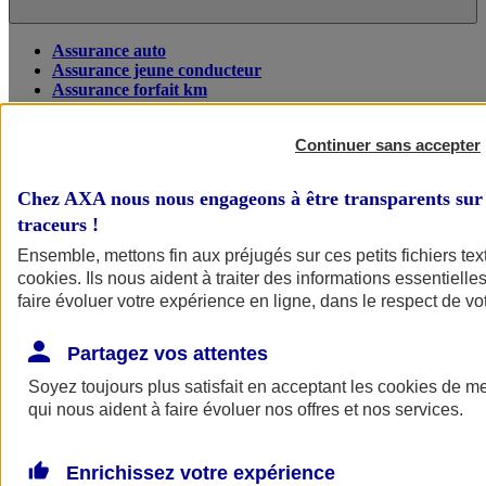
Assurance auto
Assurance jeune conducteur
Assurance forfait km
Assurance véhicule de collection
Assurance monospace
Continuer sans accepter
Garanties assurance auto
Nos formules assurance auto en ligne
Assurance Auto Malus
Chez AXA nous nous engageons à être transparents sur 
Services et avantages auto AXA
traceurs
!
Assurance citoyenne auto
Assurer 2 voitures
Ensemble, mettons fin aux préjugés sur ces petits fichiers te
Assurance auto en ligne
cookies
. Ils nous aident à traiter des informations essentielles
faire évoluer votre expérience en ligne, dans le respect de vot
Partagez vos attentes
Soyez toujours plus satisfait en acceptant les
cookies
de mes
qui nous aident à faire évoluer nos offres et nos services.
Enrichissez votre expérience