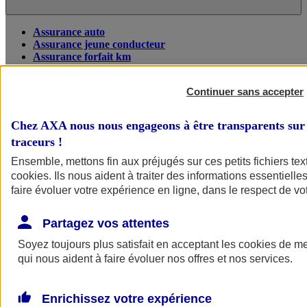
Assurance auto
Assurance jeune conducteur
Assurance forfait km
Assurance véhicule de collection
Assurance monospace
Continuer sans accepter
Garanties assurance auto
Nos formules assurance auto en ligne
Assurance Auto Malus
Chez AXA nous nous engageons à être transparents sur 
Services et avantages auto AXA
traceurs
!
Assurance citoyenne auto
Assurer 2 voitures
Ensemble, mettons fin aux préjugés sur ces petits fichiers te
Assurance auto en ligne
cookies
. Ils nous aident à traiter des informations essentielles
faire évoluer votre expérience en ligne, dans le respect de vot
Partagez vos attentes
Soyez toujours plus satisfait en acceptant les
cookies
de mes
qui nous aident à faire évoluer nos offres et nos services.
Enrichissez votre expérience