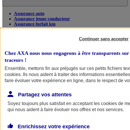
Assurance auto
Assurance jeune conducteur
Assurance forfait km
Assurance véhicule de collection
Assurance monospace
Continuer sans accepter
Garanties assurance auto
Nos formules assurance auto en ligne
Assurance Auto Malus
Chez AXA nous nous engageons à être transparents sur 
Services et avantages auto AXA
traceurs
!
Assurance citoyenne auto
Assurer 2 voitures
Ensemble, mettons fin aux préjugés sur ces petits fichiers te
Assurance auto en ligne
cookies
. Ils nous aident à traiter des informations essentielles
faire évoluer votre expérience en ligne, dans le respect de vot
Partagez vos attentes
Soyez toujours plus satisfait en acceptant les
cookies
de mes
qui nous aident à faire évoluer nos offres et nos services.
Enrichissez votre expérience