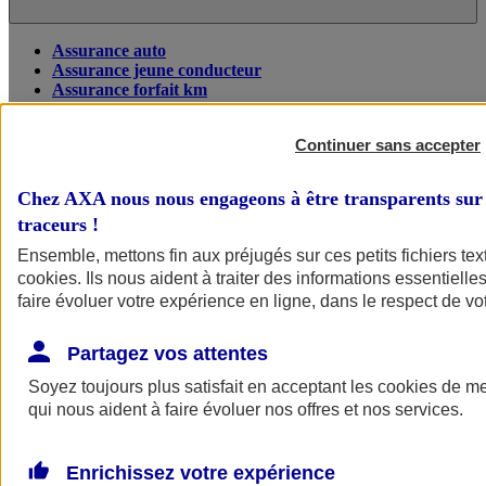
Assurance auto
Assurance jeune conducteur
Assurance forfait km
Assurance véhicule de collection
Assurance monospace
Continuer sans accepter
Garanties assurance auto
Nos formules assurance auto en ligne
Assurance Auto Malus
Chez AXA nous nous engageons à être transparents sur 
Services et avantages auto AXA
traceurs
!
Assurance citoyenne auto
Assurer 2 voitures
Ensemble, mettons fin aux préjugés sur ces petits fichiers te
Assurance auto en ligne
cookies
. Ils nous aident à traiter des informations essentielles
faire évoluer votre expérience en ligne, dans le respect de vot
Partagez vos attentes
Soyez toujours plus satisfait en acceptant les
cookies
de mes
qui nous aident à faire évoluer nos offres et nos services.
Enrichissez votre expérience