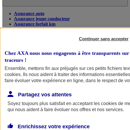
Assurance auto
Assurance jeune conducteur
Assurance forfait km
Assurance véhicule de collection
Assurance monospace
Continuer sans accepter
Garanties assurance auto
Nos formules assurance auto en ligne
Assurance Auto Malus
Chez AXA nous nous engageons à être transparents sur 
Services et avantages auto AXA
traceurs
!
Assurance citoyenne auto
Assurer 2 voitures
Ensemble, mettons fin aux préjugés sur ces petits fichiers te
Assurance auto en ligne
cookies
. Ils nous aident à traiter des informations essentielles
faire évoluer votre expérience en ligne, dans le respect de vot
Partagez vos attentes
Soyez toujours plus satisfait en acceptant les
cookies
de mes
qui nous aident à faire évoluer nos offres et nos services.
Enrichissez votre expérience