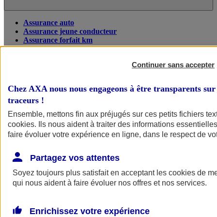
Assurance auto
Assurance jeune conducteur
Assurance forfait km
Assurance véhicule de collection
Assurance monospace
Continuer sans accepter
Garanties assurance auto
Nos formules assurance auto en ligne
Assurance Auto Malus
Chez AXA nous nous engageons à être transparents sur 
Services et avantages auto AXA
traceurs
!
Assurance citoyenne auto
Assurer 2 voitures
Ensemble, mettons fin aux préjugés sur ces petits fichiers te
Assurance auto en ligne
cookies
. Ils nous aident à traiter des informations essentielles
faire évoluer votre expérience en ligne, dans le respect de vot
Partagez vos attentes
Soyez toujours plus satisfait en acceptant les
cookies
de mes
qui nous aident à faire évoluer nos offres et nos services.
Enrichissez votre expérience