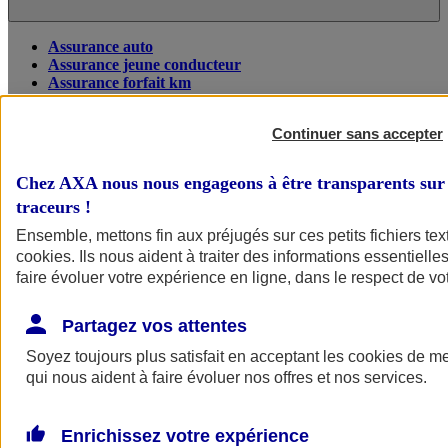
Assurance auto
Assurance jeune conducteur
Assurance forfait km
Assurance véhicule de collection
Assurance monospace
Continuer sans accepter
Garanties assurance auto
Nos formules assurance auto en ligne
Assurance Auto Malus
Chez AXA nous nous engageons à être transparents sur 
Services et avantages auto AXA
traceurs
!
Assurance citoyenne auto
Assurer 2 voitures
Ensemble, mettons fin aux préjugés sur ces petits fichiers te
Assurance auto en ligne
cookies
. Ils nous aident à traiter des informations essentielles
faire évoluer votre expérience en ligne, dans le respect de vot
Partagez vos attentes
Soyez toujours plus satisfait en acceptant les
cookies
de mes
qui nous aident à faire évoluer nos offres et nos services.
Enrichissez votre expérience