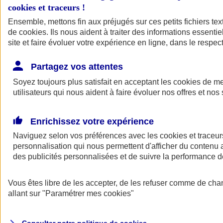
cookies et traceurs
!
Ensemble, mettons fin aux préjugés sur ces petits fichiers te
Assurance auto
de
cookies
Assurance jeune conducteur
. Ils nous aident à traiter des informations essentie
Assurance forfait km
site et faire évoluer votre expérience en ligne, dans le respect
Assurance véhicule de collection
Assurance monospace
Partagez vos attentes
Garanties assurance auto
Nos formules assurance auto en ligne
Soyez toujours plus satisfait en acceptant les
cookies
de mes
Assurance Auto Malus
utilisateurs qui nous aident à faire évoluer nos offres et nos 
Services et avantages auto AXA
Assurance citoyenne auto
Assurer 2 voitures
Enrichissez votre expérience
Assurance auto en ligne
Naviguez selon vos préférences avec les
cookies et traceur
personnalisation qui nous permettent d'afficher du contenu a
des publicités personnalisées et de suivre la performance
Vous êtes libre de les accepter, de les refuser comme de cha
allant sur
"Paramétrer mes
cookies
"