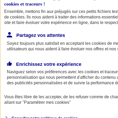
cookies et traceurs
!
Ensemble, mettons fin aux préjugés sur ces petits fichiers te
Assurance auto
de
cookies
Assurance jeune conducteur
. Ils nous aident à traiter des informations essentie
Assurance forfait km
site et faire évoluer votre expérience en ligne, dans le respect
Assurance véhicule de collection
Assurance monospace
Partagez vos attentes
Garanties assurance auto
Nos formules assurance auto en ligne
Soyez toujours plus satisfait en acceptant les
cookies
de mes
Assurance Auto Malus
utilisateurs qui nous aident à faire évoluer nos offres et nos 
Services et avantages auto AXA
Assurance citoyenne auto
Assurer 2 voitures
Enrichissez votre expérience
Assurance auto en ligne
Naviguez selon vos préférences avec les
cookies et traceur
personnalisation qui nous permettent d'afficher du contenu a
des publicités personnalisées et de suivre la performance
Vous êtes libre de les accepter, de les refuser comme de cha
allant sur
"Paramétrer mes
cookies
"