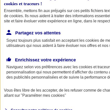
cookies et traceurs
!
Ensemble, mettons fin aux préjugés sur ces petits fichiers te
Assurance auto
de
cookies
Assurance jeune conducteur
. Ils nous aident à traiter des informations essentie
Assurance forfait km
site et faire évoluer votre expérience en ligne, dans le respect
Assurance véhicule de collection
Assurance monospace
Partagez vos attentes
Garanties assurance auto
Nos formules assurance auto en ligne
Soyez toujours plus satisfait en acceptant les
cookies
de mes
Assurance Auto Malus
utilisateurs qui nous aident à faire évoluer nos offres et nos 
Services et avantages auto AXA
Assurance citoyenne auto
Assurer 2 voitures
Enrichissez votre expérience
Assurance auto en ligne
Naviguez selon vos préférences avec les
cookies et traceur
personnalisation qui nous permettent d'afficher du contenu a
des publicités personnalisées et de suivre la performance
Vous êtes libre de les accepter, de les refuser comme de cha
allant sur
"Paramétrer mes
cookies
"