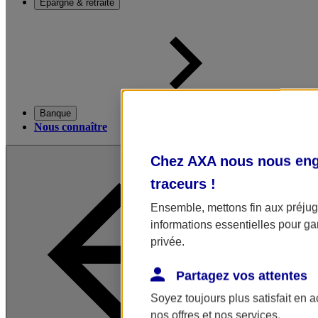
Épargne & retraite
Banque
Nous connaître
Chez AXA nous nous enga
traceurs
!
Ensemble, mettons fin aux préjugé
informations essentielles pour gar
privée.
Partagez vos attentes
Soyez toujours plus satisfait en 
nos offres et nos services.