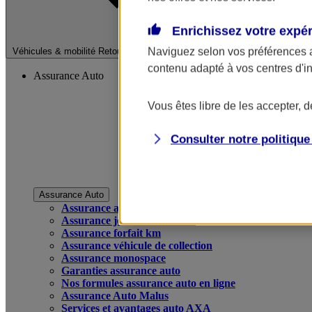
Enrichissez votre expé
Fermer le menu pri
Naviguez selon vos préférences 
Véhicules & mobilité
Retour à la section précédente
contenu adapté à vos centres d'i
Assurance Auto
Vous êtes libre de les accepter, 
Consulter notre politiqu
Assurance Auto
Assurance auto
Assurance jeune conducteur
Assurance forfait km
Assurance véhicule de collection
Assurance monospace
Garanties assurance auto
Nos formules assurance auto en ligne
Assurance Auto Malus
Services et avantages auto AXA