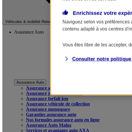
Enrichissez votre expé
Fermer le menu pri
Naviguez selon vos préférences 
Véhicules & mobilité
Retour à la section précédente
contenu adapté à vos centres d'i
Assurance Auto
Vous êtes libre de les accepter, 
Consulter notre politiqu
Assurance Auto
Assurance auto
Assurance jeune conducteur
Assurance forfait km
Assurance véhicule de collection
Assurance monospace
Garanties assurance auto
Nos formules assurance auto en ligne
Assurance Auto Malus
Services et avantages auto AXA