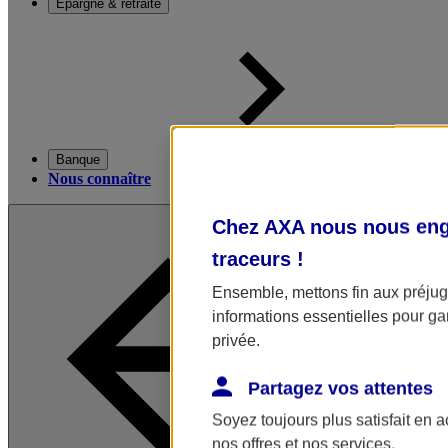
Épargne & retraite
Banque
Nous connaître
Chez AXA nous nous enga
traceurs
!
Ensemble, mettons fin aux préjugé
informations essentielles pour gar
privée.
Partagez vos attentes
Soyez toujours plus satisfait en 
nos offres et nos services.