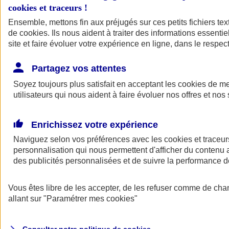
cookies et traceurs
!
Ensemble, mettons fin aux préjugés sur ces petits fichiers te
Assurance auto
de
cookies
Assurance jeune conducteur
. Ils nous aident à traiter des informations essentie
Assurance forfait km
site et faire évoluer votre expérience en ligne, dans le respect
Assurance véhicule de collection
Assurance monospace
Partagez vos attentes
Garanties assurance auto
Nos formules assurance auto en ligne
Soyez toujours plus satisfait en acceptant les
cookies
de mes
Assurance Auto Malus
utilisateurs qui nous aident à faire évoluer nos offres et nos 
Services et avantages auto AXA
Assurance citoyenne auto
Assurer 2 voitures
Enrichissez votre expérience
Assurance auto en ligne
Naviguez selon vos préférences avec les
cookies et traceur
personnalisation qui nous permettent d'afficher du contenu a
des publicités personnalisées et de suivre la performance
Vous êtes libre de les accepter, de les refuser comme de cha
allant sur
"Paramétrer mes
cookies
"