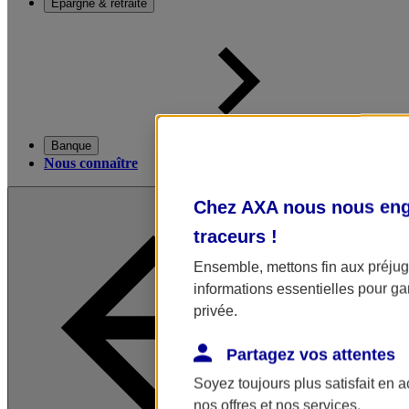
Épargne & retraite
Banque
Nous connaître
Chez AXA nous nous enga
traceurs
!
Ensemble, mettons fin aux préjugé
informations essentielles pour gar
privée.
Partagez vos attentes
Soyez toujours plus satisfait en 
nos offres et nos services.