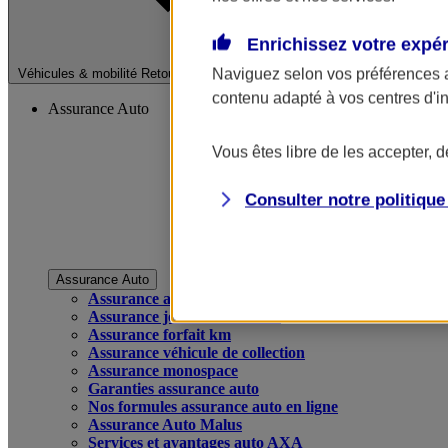
Enrichissez votre expé
Fermer le menu pri
Naviguez selon vos préférences 
Véhicules & mobilité
Retour à la section précédente
contenu adapté à vos centres d'i
Assurance Auto
Vous êtes libre de les accepter, 
Consulter notre politiqu
Assurance Auto
Assurance auto
Assurance jeune conducteur
Assurance forfait km
Assurance véhicule de collection
Assurance monospace
Garanties assurance auto
Nos formules assurance auto en ligne
Assurance Auto Malus
Services et avantages auto AXA