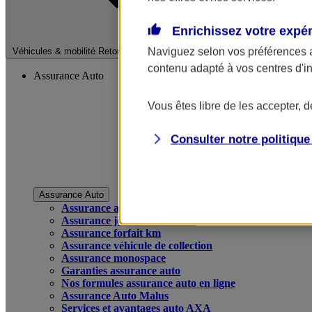
Enrichissez votre expé
Fermer le menu pri
Naviguez selon vos préférences 
Véhicules & mobilité
Retour à la section précédente
contenu adapté à vos centres d'i
Assurance Auto
Vous êtes libre de les accepter, 
Consulter notre politiqu
Assurance Auto
Assurance auto
Assurance jeune conducteur
Assurance forfait km
Assurance véhicule de collection
Assurance monospace
Garanties assurance auto
Nos formules assurance auto en ligne
Assurance Auto Malus
Services et avantages auto AXA