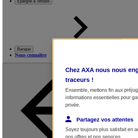
Épargne & retraite
Banque
Nous connaître
Chez AXA nous nous enga
traceurs
!
Ensemble, mettons fin aux préjugé
informations essentielles pour gar
privée.
Partagez vos attentes
Soyez toujours plus satisfait en 
nos offres et nos services.