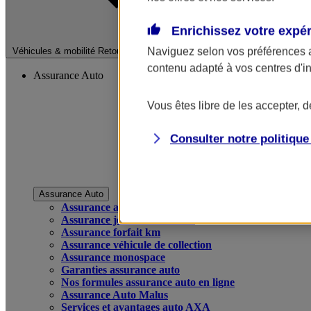
Enrichissez votre expé
Fermer le menu pri
Naviguez selon vos préférences 
Véhicules & mobilité
Retour à la section précédente
contenu adapté à vos centres d'i
Assurance Auto
Vous êtes libre de les accepter, 
Consulter notre politiqu
Assurance Auto
Assurance auto
Assurance jeune conducteur
Assurance forfait km
Assurance véhicule de collection
Assurance monospace
Garanties assurance auto
Nos formules assurance auto en ligne
Assurance Auto Malus
Services et avantages auto AXA