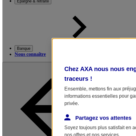
Épargne & retraite
Banque
Nous connaître
Chez AXA nous nous enga
traceurs
!
Ensemble, mettons fin aux préjugé
informations essentielles pour gar
privée.
Partagez vos attentes
Soyez toujours plus satisfait en 
nos offres et nos services.