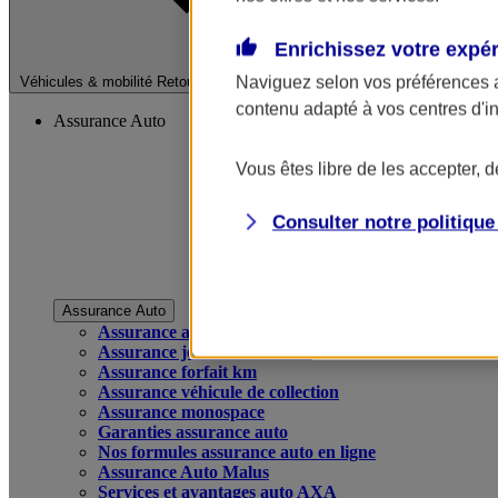
Enrichissez votre expé
Fermer le menu pri
Naviguez selon vos préférences 
Véhicules & mobilité
Retour à la section précédente
contenu adapté à vos centres d'i
Assurance Auto
Vous êtes libre de les accepter, 
Consulter notre politiqu
Assurance Auto
Assurance auto
Assurance jeune conducteur
Assurance forfait km
Assurance véhicule de collection
Assurance monospace
Garanties assurance auto
Nos formules assurance auto en ligne
Assurance Auto Malus
Services et avantages auto AXA