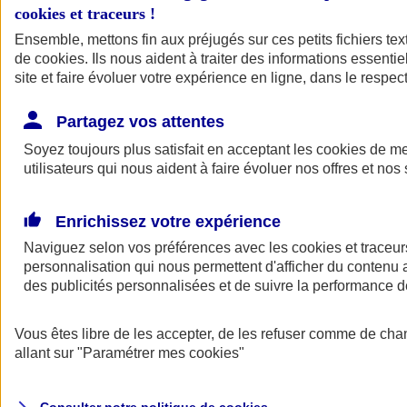
cookies et traceurs
!
Ensemble, mettons fin aux préjugés sur ces petits fichiers te
Assurance auto
de
cookies
Assurance jeune conducteur
. Ils nous aident à traiter des informations essentie
Assurance forfait km
site et faire évoluer votre expérience en ligne, dans le respect
Assurance véhicule de collection
Assurance monospace
Partagez vos attentes
Garanties assurance auto
Nos formules assurance auto en ligne
Soyez toujours plus satisfait en acceptant les
cookies
de mes
Assurance Auto Malus
utilisateurs qui nous aident à faire évoluer nos offres et nos 
Services et avantages auto AXA
Assurance citoyenne auto
Assurer 2 voitures
Enrichissez votre expérience
Assurance auto en ligne
Naviguez selon vos préférences avec les
cookies et traceur
personnalisation qui nous permettent d'afficher du contenu a
des publicités personnalisées et de suivre la performance
Vous êtes libre de les accepter, de les refuser comme de cha
allant sur
"Paramétrer mes
cookies
"