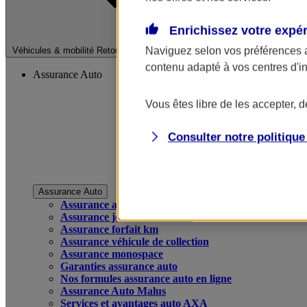
Enrichissez votre expé
Fermer le menu pri
Naviguez selon vos préférences 
Véhicules & mobilité
Retour à la section précédente
contenu adapté à vos centres d'i
Assurance Auto
Vous êtes libre de les accepter, 
Consulter notre politiqu
Assurance Auto
Assurance auto
Assurance jeune conducteur
Assurance forfait km
Assurance véhicule de collection
Assurance monospace
Garanties assurance auto
Nos formules assurance auto en ligne
Assurance Auto Malus
Services et avantages auto AXA