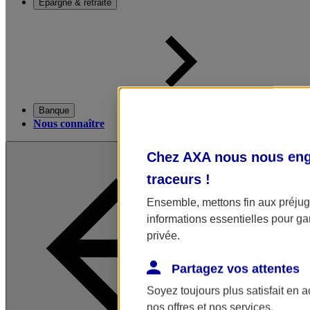
Épargne & retraite
Banque
Nous connaître
Chez AXA nous nous enga
traceurs
!
Ensemble, mettons fin aux préjugé
informations essentielles pour gar
privée.
Partagez vos attentes
Soyez toujours plus satisfait en 
nos offres et nos services.