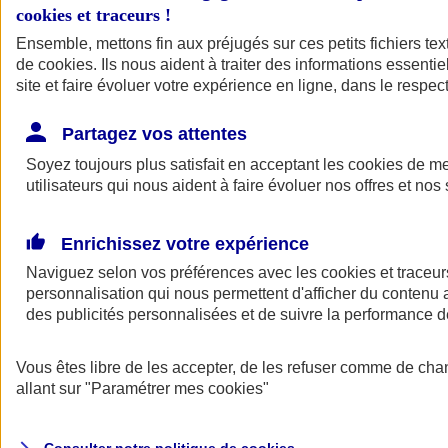
cookies et traceurs
!
Ensemble, mettons fin aux préjugés sur ces petits fichiers te
Assurance auto
de
cookies
Assurance jeune conducteur
. Ils nous aident à traiter des informations essentie
Assurance forfait km
site et faire évoluer votre expérience en ligne, dans le respect
Assurance véhicule de collection
Assurance monospace
Partagez vos attentes
Garanties assurance auto
Nos formules assurance auto en ligne
Soyez toujours plus satisfait en acceptant les
cookies
de mes
Assurance Auto Malus
utilisateurs qui nous aident à faire évoluer nos offres et nos 
Services et avantages auto AXA
Assurance citoyenne auto
Assurer 2 voitures
Enrichissez votre expérience
Assurance auto en ligne
Naviguez selon vos préférences avec les
cookies et traceur
personnalisation qui nous permettent d'afficher du contenu a
des publicités personnalisées et de suivre la performance
Vous êtes libre de les accepter, de les refuser comme de cha
allant sur
"Paramétrer mes
cookies
"