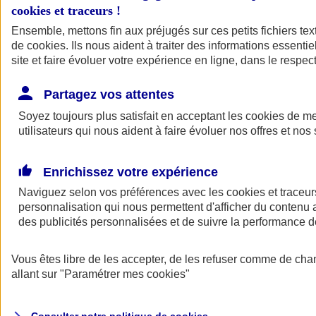
cookies et traceurs
!
Ensemble, mettons fin aux préjugés sur ces petits fichiers te
Assurance auto
de
cookies
Assurance jeune conducteur
. Ils nous aident à traiter des informations essentie
Assurance forfait km
site et faire évoluer votre expérience en ligne, dans le respect
Assurance véhicule de collection
Assurance monospace
Partagez vos attentes
Garanties assurance auto
Nos formules assurance auto en ligne
Soyez toujours plus satisfait en acceptant les
cookies
de mes
Assurance Auto Malus
utilisateurs qui nous aident à faire évoluer nos offres et nos 
Services et avantages auto AXA
Assurance citoyenne auto
Assurer 2 voitures
Enrichissez votre expérience
Assurance auto en ligne
Naviguez selon vos préférences avec les
cookies et traceur
personnalisation qui nous permettent d'afficher du contenu a
des publicités personnalisées et de suivre la performance
Vous êtes libre de les accepter, de les refuser comme de cha
allant sur
"Paramétrer mes
cookies
"