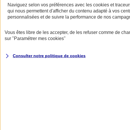
Naviguez selon vos préférences avec les
cookies et traceur
qui nous permettent d'afficher du contenu adapté à vos centr
personnalisées et de suivre la performance de nos campag
Restez informés
Vous êtes libre de les accepter, de les refuser comme de cha
Restez informés
sur
"Paramétrer mes
cookies
"
Consulter notre politique de
cookies
Toutes les actualités
Protéger l’eau pour faire vivre la biodiversité
Datascope 2026
La Garantie verte pour reconstruire durablement
Inondations : anticiper n’est plus une option pour
les entreprises
Les communiqués de presse