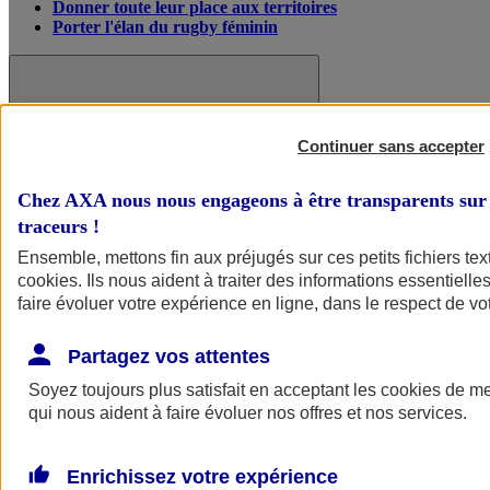
Donner toute leur place aux territoires
Porter l'élan du rugby féminin
Continuer sans accepter
Chez AXA nous nous engageons à être transparents sur 
traceurs
!
Ensemble, mettons fin aux préjugés sur ces petits fichiers te
cookies
. Ils nous aident à traiter des informations essentielles
faire évoluer votre expérience en ligne, dans le respect de vot
Partagez vos attentes
Nos actualités
Retour à la section précédente
Fermer le menu principal
Soyez toujours plus satisfait en acceptant les
cookies
de mes
qui nous aident à faire évoluer nos offres et nos services.
Enrichissez votre expérience