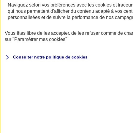
Naviguez selon vos préférences avec les
cookies et traceur
qui nous permettent d'afficher du contenu adapté à vos centr
personnalisées et de suivre la performance de nos campag
Restez informés
Vous êtes libre de les accepter, de les refuser comme de cha
Restez informés
sur
"Paramétrer mes
cookies
"
Consulter notre politique de
cookies
Toutes les actualités
Protéger l’eau pour faire vivre la biodiversité
Datascope 2026
La Garantie verte pour reconstruire durablement
Inondations : anticiper n’est plus une option pour
les entreprises
Les communiqués de presse