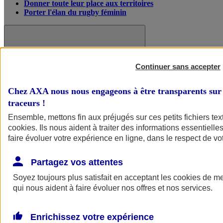
Donner toute leur place aux territoires
Porter l'élan du rugby féminin
Continuer sans accepter
Chez AXA nous nous engageons à être transparents sur 
traceurs
!
Ensemble, mettons fin aux préjugés sur ces petits fichiers te
cookies
. Ils nous aident à traiter des informations essentielles
faire évoluer votre expérience en ligne, dans le respect de vot
Partagez vos attentes
Nos actualités
Retour à la section précédente
Fermer le menu principal
Soyez toujours plus satisfait en acceptant les
cookies
de mes
qui nous aident à faire évoluer nos offres et nos services.
Enrichissez votre expérience