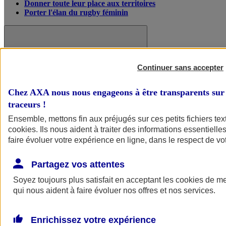
Donner toute leur place aux territoires
Porter l'élan du rugby féminin
Continuer sans accepter
Chez AXA nous nous engageons à être transparents sur 
traceurs
!
Ensemble, mettons fin aux préjugés sur ces petits fichiers te
cookies
. Ils nous aident à traiter des informations essentielles
faire évoluer votre expérience en ligne, dans le respect de vot
Partagez vos attentes
Nos actualités
Retour à la section précédente
Fermer le menu principal
Soyez toujours plus satisfait en acceptant les
cookies
de mes
qui nous aident à faire évoluer nos offres et nos services.
Enrichissez votre expérience