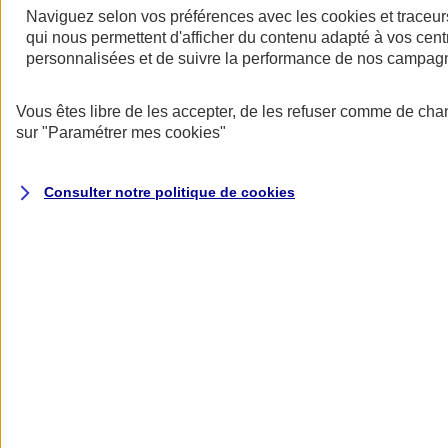
Naviguez selon vos préférences avec les
cookies et traceur
qui nous permettent d'afficher du contenu adapté à vos centr
personnalisées et de suivre la performance de nos campag
Restez informés
Vous êtes libre de les accepter, de les refuser comme de cha
Restez informés
sur
"Paramétrer mes
cookies
"
Consulter notre politique de
cookies
Toutes les actualités
Protéger l’eau pour faire vivre la biodiversité
Datascope 2026
La Garantie verte pour reconstruire durablement
Inondations : anticiper n’est plus une option pour
les entreprises
Les communiqués de presse