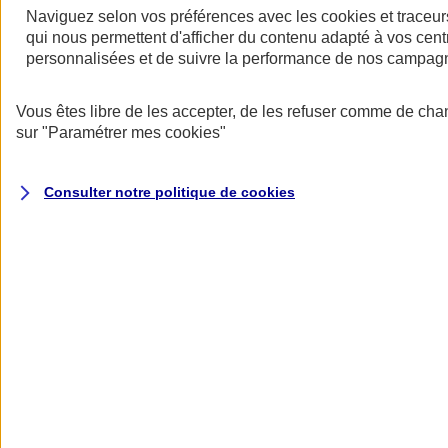
Naviguez selon vos préférences avec les
cookies et traceur
qui nous permettent d'afficher du contenu adapté à vos centr
personnalisées et de suivre la performance de nos campag
Restez informés
Vous êtes libre de les accepter, de les refuser comme de cha
Restez informés
sur
"Paramétrer mes
cookies
"
Consulter notre politique de
cookies
Toutes les actualités
Protéger l’eau pour faire vivre la biodiversité
Datascope 2026
La Garantie verte pour reconstruire durablement
Inondations : anticiper n’est plus une option pour
les entreprises
Les communiqués de presse