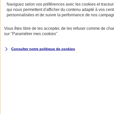
Naviguez selon vos préférences avec les
cookies et traceur
qui nous permettent d'afficher du contenu adapté à vos centr
personnalisées et de suivre la performance de nos campag
Restez informés
Vous êtes libre de les accepter, de les refuser comme de cha
Restez informés
sur
"Paramétrer mes
cookies
"
Consulter notre politique de
cookies
Toutes les actualités
Protéger l’eau pour faire vivre la biodiversité
Datascope 2026
La Garantie verte pour reconstruire durablement
Inondations : anticiper n’est plus une option pour
les entreprises
Les communiqués de presse