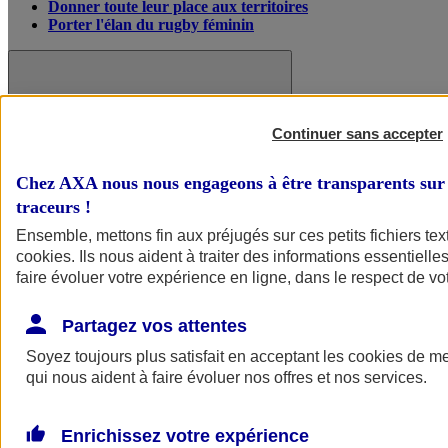
Donner toute leur place aux territoires
Porter l'élan du rugby féminin
Continuer sans accepter
Chez AXA nous nous engageons à être transparents sur 
traceurs
!
Ensemble, mettons fin aux préjugés sur ces petits fichiers te
cookies
. Ils nous aident à traiter des informations essentielles
faire évoluer votre expérience en ligne, dans le respect de vot
Partagez vos attentes
Nos actualités
Retour à la section précédente
Fermer le menu principal
Soyez toujours plus satisfait en acceptant les
cookies
de mes
qui nous aident à faire évoluer nos offres et nos services.
Enrichissez votre expérience