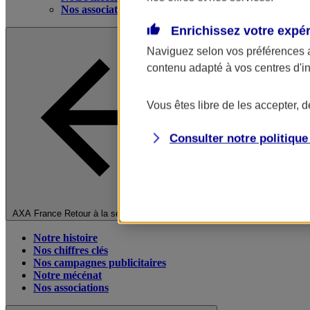
Nos associations
Enrichissez votre expé
Naviguez selon vos préférences 
contenu adapté à vos centres d'i
Vous êtes libre de les accepter, 
Consulter notre politiqu
Fermer le menu principal
AXA France
Retour à la section précédente
Notre histoire
Nos chiffres clés
Nos campagnes publicitaires
Notre mécénat
Nos associations