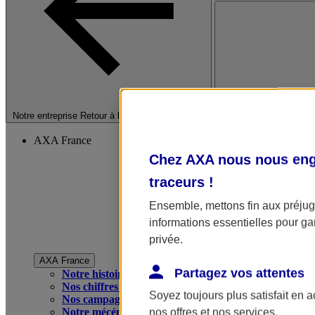
Fermer le menu princip
Notre entreprise
Retour à la section précédente
AXA France
Chez AXA nous nous enga
traceurs
!
Ensemble, mettons fin aux préjugé
informations essentielles pour gar
privée.
AXA France
Partagez vos attentes
Notre histoire
Nos chiffres clés
Soyez toujours plus satisfait en 
Nos campagnes publicitaires
Notre mécénat
nos offres et nos services.