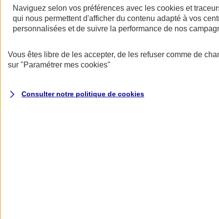
Naviguez selon vos préférences avec les
cookies et traceur
qui nous permettent d'afficher du contenu adapté à vos centr
personnalisées et de suivre la performance de nos campag
Restez informés
Vous êtes libre de les accepter, de les refuser comme de cha
Restez informés
sur
"Paramétrer mes
cookies
"
Consulter notre politique de
cookies
Toutes les actualités
Protéger l’eau pour faire vivre la biodiversité
Datascope 2026
La Garantie verte pour reconstruire durablement
Inondations : anticiper n’est plus une option pour
les entreprises
Les communiqués de presse