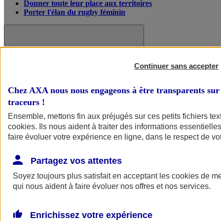
Donner toute leur place aux territoires
Porter l'élan du rugby féminin
Continuer sans accepter
Chez AXA nous nous engageons à être transparents sur 
traceurs
!
Ensemble, mettons fin aux préjugés sur ces petits fichiers te
cookies
. Ils nous aident à traiter des informations essentielles
faire évoluer votre expérience en ligne, dans le respect de vot
Partagez vos attentes
Nos actualités
Retour à la section précédente
Fermer le menu principal
Soyez toujours plus satisfait en acceptant les
cookies
de mes
qui nous aident à faire évoluer nos offres et nos services.
Enrichissez votre expérience