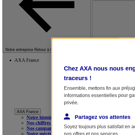
Fermer le menu princip
Notre entreprise
Retour à la section précédente
AXA France
Chez AXA nous nous enga
traceurs
!
Ensemble, mettons fin aux préjugé
informations essentielles pour gar
privée.
AXA France
Partagez vos attentes
Notre histoire
Nos chiffres clés
Soyez toujours plus satisfait en 
Nos campagnes publicitaires
Notre mécénat
nos offres et nos services.