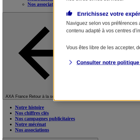
Nos associations
Enrichissez votre expé
Naviguez selon vos préférences 
contenu adapté à vos centres d'i
Vous êtes libre de les accepter, 
Consulter notre politiqu
Fermer le menu principal
AXA France
Retour à la section précédente
Notre histoire
Nos chiffres clés
Nos campagnes publicitaires
Notre mécénat
Nos associations