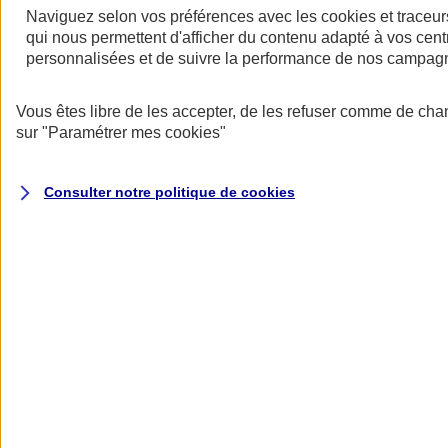
Naviguez selon vos préférences avec les
cookies et traceur
qui nous permettent d'afficher du contenu adapté à vos centr
personnalisées et de suivre la performance de nos campag
Restez informés
Vous êtes libre de les accepter, de les refuser comme de cha
Restez informés
sur
"Paramétrer mes
cookies
"
Consulter notre politique de
cookies
Toutes les actualités
Protéger l’eau pour faire vivre la biodiversité
Datascope 2026
La Garantie verte pour reconstruire durablement
Inondations : anticiper n’est plus une option pour
les entreprises
Les communiqués de presse