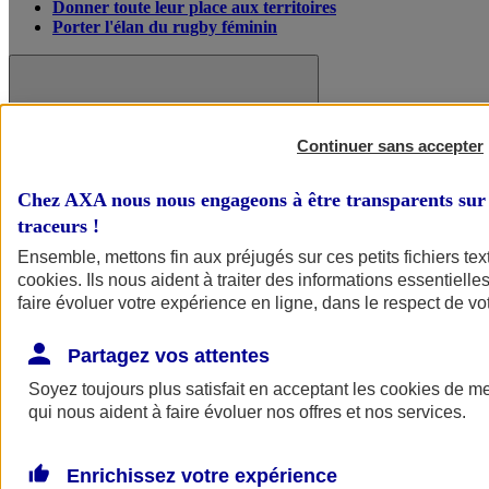
Donner toute leur place aux territoires
Porter l'élan du rugby féminin
Continuer sans accepter
Chez AXA nous nous engageons à être transparents sur 
traceurs
!
Ensemble, mettons fin aux préjugés sur ces petits fichiers te
cookies
. Ils nous aident à traiter des informations essentielles
faire évoluer votre expérience en ligne, dans le respect de vot
Partagez vos attentes
Nos actualités
Retour à la section précédente
Fermer le menu principal
Soyez toujours plus satisfait en acceptant les
cookies
de mes
qui nous aident à faire évoluer nos offres et nos services.
Enrichissez votre expérience