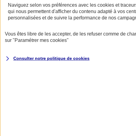
Naviguez selon vos préférences avec les
cookies et traceur
qui nous permettent d'afficher du contenu adapté à vos centr
personnalisées et de suivre la performance de nos campag
Restez informés
Vous êtes libre de les accepter, de les refuser comme de cha
Restez informés
sur
"Paramétrer mes
cookies
"
Consulter notre politique de
cookies
Toutes les actualités
Protéger l’eau pour faire vivre la biodiversité
Datascope 2026
La Garantie verte pour reconstruire durablement
Inondations : anticiper n’est plus une option pour
les entreprises
Les communiqués de presse