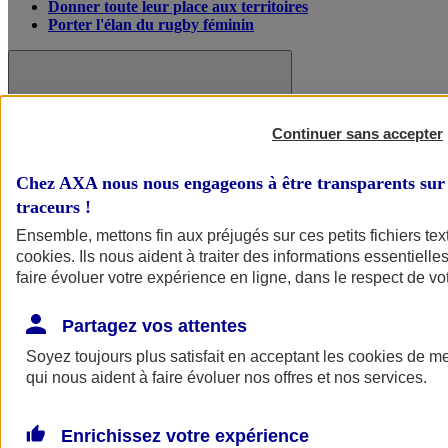
Donner toute leur place aux territoires
Porter l'élan du rugby féminin
Continuer sans accepter
Chez AXA nous nous engageons à être transparents sur 
traceurs
!
Ensemble, mettons fin aux préjugés sur ces petits fichiers te
cookies
. Ils nous aident à traiter des informations essentielles
faire évoluer votre expérience en ligne, dans le respect de vot
Partagez vos attentes
Nos actualités
Retour à la section précédente
Fermer le menu principal
Soyez toujours plus satisfait en acceptant les
cookies
de mes
qui nous aident à faire évoluer nos offres et nos services.
Enrichissez votre expérience