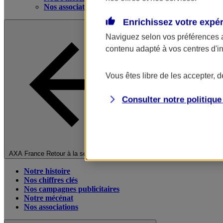
Nos associations
Enrichissez votre expé
Naviguez selon vos préférences 
contenu adapté à vos centres d'i
Vous êtes libre de les accepter, 
Consulter notre politiqu
Fermer le menu principal
AXA France
Retour à la section précédente
Notre histoire
Nos chiffres clés
Nos campagnes publicitaires
Notre mécénat
Nos associations