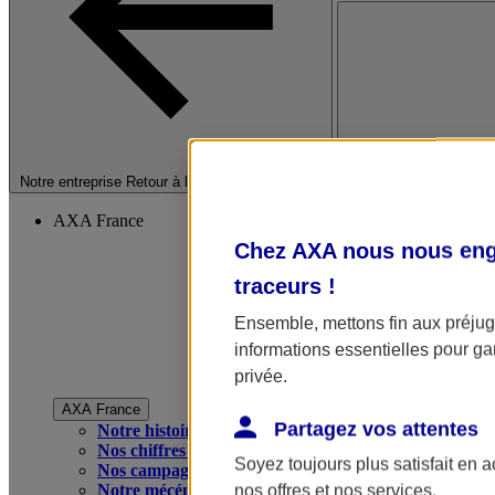
Fermer le menu princip
Notre entreprise
Retour à la section précédente
AXA France
Chez AXA nous nous enga
traceurs
!
Ensemble, mettons fin aux préjugé
informations essentielles pour gar
privée.
AXA France
Partagez vos attentes
Notre histoire
Nos chiffres clés
Soyez toujours plus satisfait en 
Nos campagnes publicitaires
Notre mécénat
nos offres et nos services.