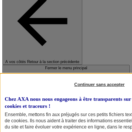
A vos côtés
Retour à la section précédente
Fermer le menu principal
Continuer sans accepter
Chez AXA nous nous engageons à être transparents sur 
cookies et traceurs
!
Ensemble, mettons fin aux préjugés sur ces petits fichiers te
de
cookies
. Ils nous aident à traiter des informations essentie
Préserver la nature et le climat
du site et faire évoluer votre expérience en ligne, dans le resp
Faire avancer la solidarité et l'inclusion