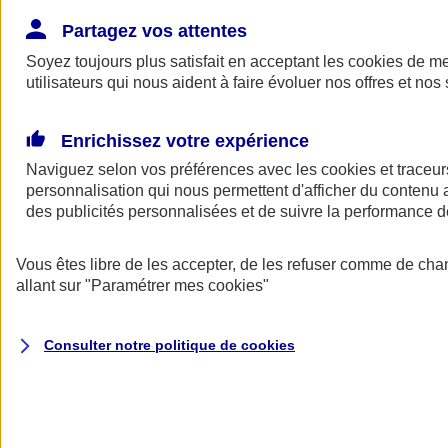
Donner toute leur place aux territoires
Porter l'élan du rugby féminin
Partagez vos attentes
Soyez toujours plus satisfait en acceptant les
cookies
de mes
utilisateurs qui nous aident à faire évoluer nos offres et nos 
Enrichissez votre expérience
Naviguez selon vos préférences avec les
cookies et traceur
personnalisation qui nous permettent d'afficher du contenu a
des publicités personnalisées et de suivre la performance
Vous êtes libre de les accepter, de les refuser comme de cha
allant sur
"Paramétrer mes
cookies
"
Nos actualités
Retour à la section précédente
Consulter notre politique de
cookies
Fermer le menu principal