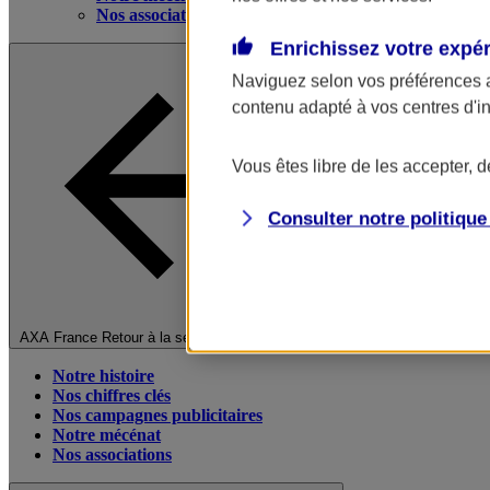
Nos associations
Enrichissez votre expé
Naviguez selon vos préférences 
contenu adapté à vos centres d'i
Vous êtes libre de les accepter, 
Consulter notre politiqu
Fermer le menu principal
AXA France
Retour à la section précédente
Notre histoire
Nos chiffres clés
Nos campagnes publicitaires
Notre mécénat
Nos associations