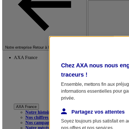
Fermer le menu princip
Notre entreprise
Retour à la section précédente
AXA France
Chez AXA nous nous enga
traceurs
!
Ensemble, mettons fin aux préjugé
informations essentielles pour gar
privée.
AXA France
Partagez vos attentes
Notre histoire
Nos chiffres clés
Soyez toujours plus satisfait en 
Nos campagnes publicitaires
Notre mécénat
nos offres et nos services.