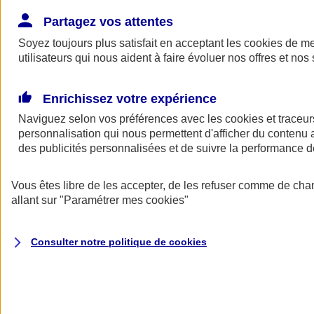
Donner toute leur place aux territoires
Porter l'élan du rugby féminin
Partagez vos attentes
Soyez toujours plus satisfait en acceptant les
cookies
de mes
utilisateurs qui nous aident à faire évoluer nos offres et nos 
Enrichissez votre expérience
Naviguez selon vos préférences avec les
cookies et traceur
personnalisation qui nous permettent d'afficher du contenu a
des publicités personnalisées et de suivre la performance
Vous êtes libre de les accepter, de les refuser comme de cha
allant sur
"Paramétrer mes
cookies
"
Nos actualités
Retour à la section précédente
Consulter notre politique de
cookies
Fermer le menu principal