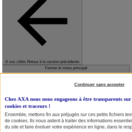
A vos côtés
Retour à la section précédente
Fermer le menu principal
Continuer sans accepter
Chez AXA nous nous engageons à être transparents sur 
cookies et traceurs
!
Ensemble, mettons fin aux préjugés sur ces petits fichiers te
de
cookies
. Ils nous aident à traiter des informations essentie
Préserver la nature et le climat
du site et faire évoluer votre expérience en ligne, dans le resp
Faire avancer la solidarité et l'inclusion